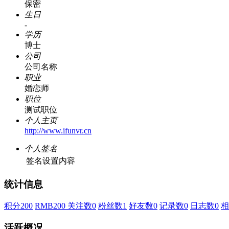
保密
生日
-
学历
博士
公司
公司名称
职业
婚恋师
职位
测试职位
个人主页
http://www.ifunvr.cn
个人签名
签名设置内容
统计信息
积分
200
RMB
200
关注数
0
粉丝数
1
好友数
0
记录数
0
日志数
0
相
活跃概况