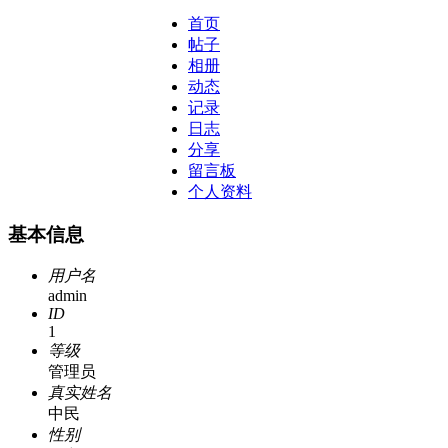
首页
帖子
相册
动态
记录
日志
分享
留言板
个人资料
基本信息
用户名
admin
ID
1
等级
管理员
真实姓名
中民
性别