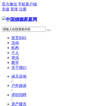
官方微信
手机客户端
充值
登录
注册
首页
BBS
活动
机构
个人
资讯
教学
关于我们
谈天说地
/
户外旅游
/
求职招聘
/
房产楼市