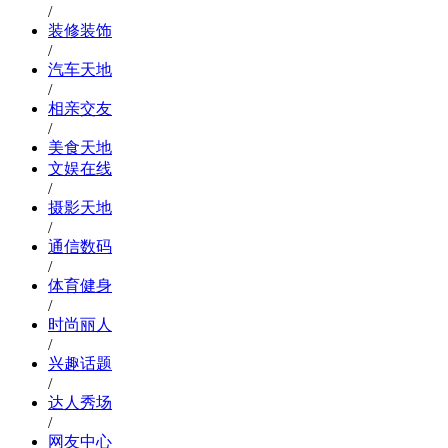
/
装修装饰
/
汽车天地
/
相亲交友
/
美食天地
文娱在线
/
摄影天地
/
通信数码
/
体育健身
/
时尚丽人
/
兴趣话题
/
达人秀场
/
网友中心