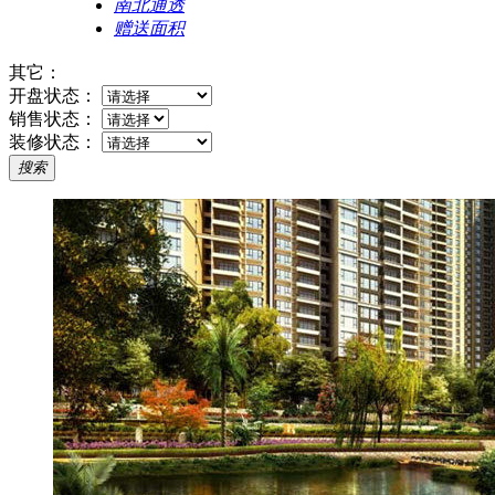
南北通透
赠送面积
其它：
开盘状态：
销售状态：
装修状态：
搜索