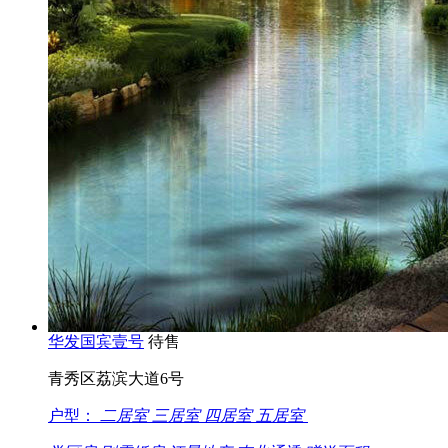
华发国宾壹号
待售
青秀区荔滨大道6号
户型：
二居室
三居室
四居室
五居室