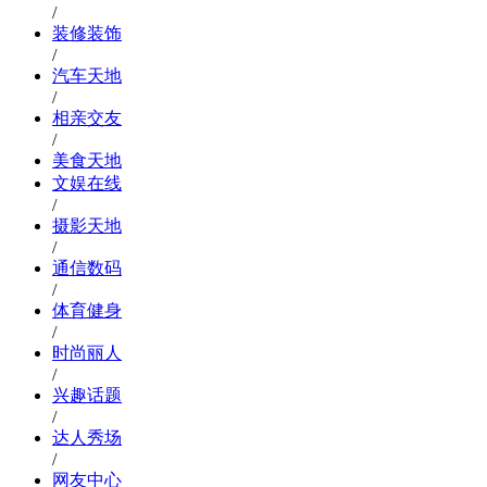
/
装修装饰
/
汽车天地
/
相亲交友
/
美食天地
文娱在线
/
摄影天地
/
通信数码
/
体育健身
/
时尚丽人
/
兴趣话题
/
达人秀场
/
网友中心