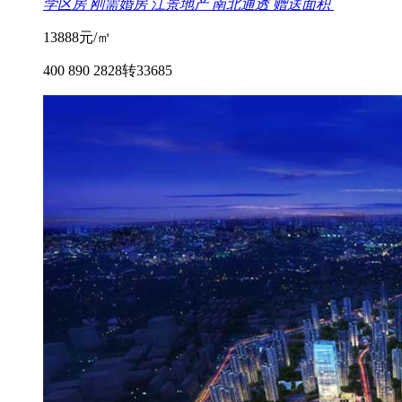
学区房
刚需婚房
江景地产
南北通透
赠送面积
13888
元/㎡
400 890 2828转33685