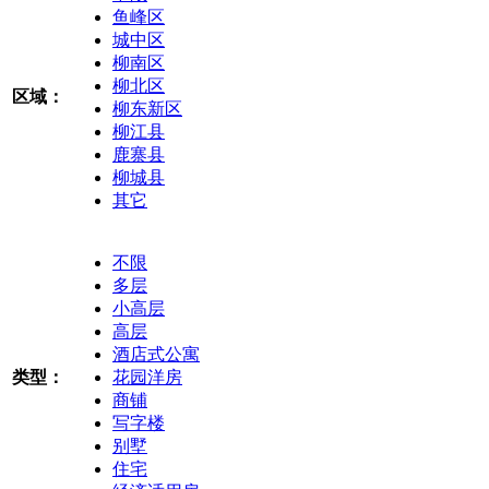
鱼峰区
城中区
柳南区
柳北区
区域：
柳东新区
柳江县
鹿寨县
柳城县
其它
不限
多层
小高层
高层
酒店式公寓
类型：
花园洋房
商铺
写字楼
别墅
住宅