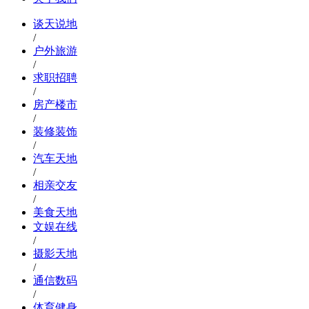
谈天说地
/
户外旅游
/
求职招聘
/
房产楼市
/
装修装饰
/
汽车天地
/
相亲交友
/
美食天地
文娱在线
/
摄影天地
/
通信数码
/
体育健身