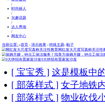
/
时尚丽人
/
兴趣话题
/
达人秀场
/
网友中心
当前位置:
»
首页
›
演示效果
›
特殊主题
›
帖子
网红发大尺度写真称关注性
保姆月嫂，钟点工保洁
9大绝招布置家装沙发
[ 宝宝秀 ]
这是模板中
[ 部落样式 ]
女子地铁内
[ 部落样式 ]
物业砍伐