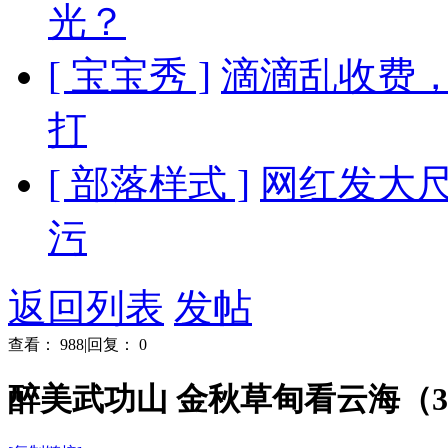
光？
[ 宝宝秀 ]
滴滴乱收费
打
[ 部落样式 ]
网红发大尺
污
返回列表
发帖
查看：
988
|
回复：
0
醉美武功山 金秋草甸看云海（