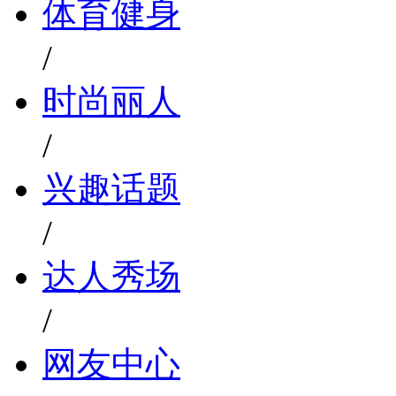
体育健身
/
时尚丽人
/
兴趣话题
/
达人秀场
/
网友中心