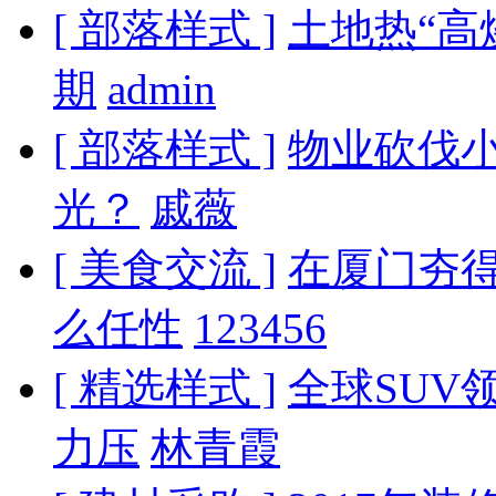
[ 部落样式 ]
土地热“高
期
admin
[ 部落样式 ]
物业砍伐
光？
戚薇
[ 美食交流 ]
在厦门夯
么任性
123456
[ 精选样式 ]
全球SUV
力压
林青霞