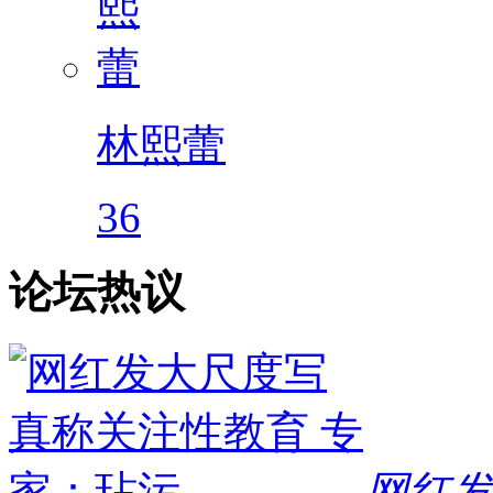
林熙蕾
36
论坛热议
网红发