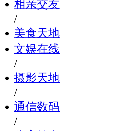
相亲交友
/
美食天地
文娱在线
/
摄影天地
/
通信数码
/